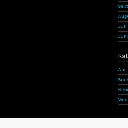
Sep
Augu
Juli
Juni
Kat
Auss
Buc
Neu
Webs