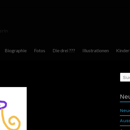
erin
Biographie
Fotos
Die drei ???
Illustrationen
Kinder
Neu
Neu
Auss