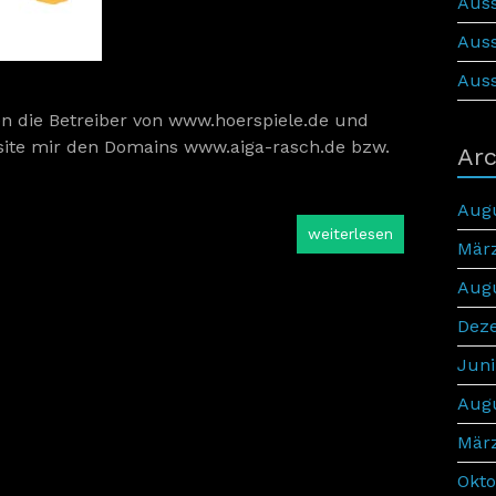
Auss
Auss
Auss
en die Betreiber von www.hoerspiele.de und
site mir den Domains www.aiga-rasch.de bzw.
Arc
Aug
weiterlesen
Mär
Aug
Dez
Juni
Aug
Mär
Okto