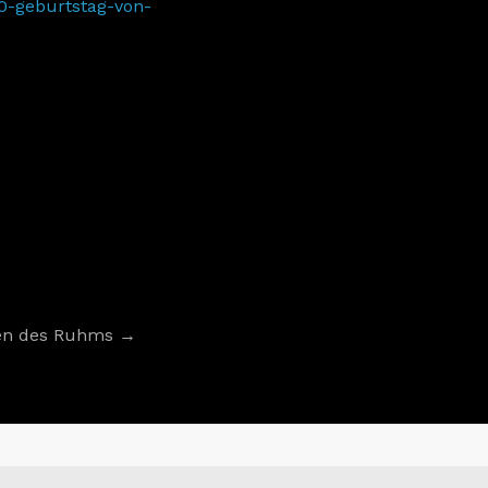
80-geburtstag-von-
ten des Ruhms
→