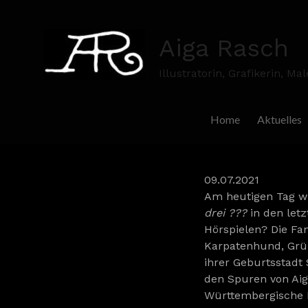
Skip
to
Aiga Rasch
content
Illustratorin, Grafikerin, Mal
Home
Aktuelles
09.07.2021
Am heutigen Tag wü
drei ???
in den let
Hörspielen? Die Fan
Karpatenhund, Grün
ihrer Geburtsstadt 
den Spuren von Aiga
Württembergische L