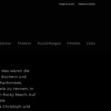
Impressum
Datenschutz
bücher
Malerei
Ausstellungen
Medien
Links
n. Was wären
die
uf Büchern und
 Phantomsee,
ele zu nennen. In
ch Rocky Beach. Auf
die
ia Christoph und