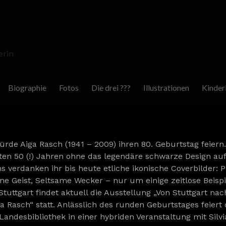
erin
Biographie
Fotos
Die drei ???
Illustrationen
Kinder
rde Aiga Rasch (1941 – 2009) ihren 80. Geburtstag feier
zten 50 (!) Jahren ohne das legendäre schwarze Design a
s verdanken ihr bis heute etliche ikonische Coverbilder:
e Geist, Seltsame Wecker – nur um einige zeitlose Beispi
Stuttgart findet aktuell die Ausstellung „Von Stuttgart na
 Rasch“ statt. Anlässlich des runden Geburtstages feiert 
andesbibliothek in einer hybriden Veranstaltung mit Silv