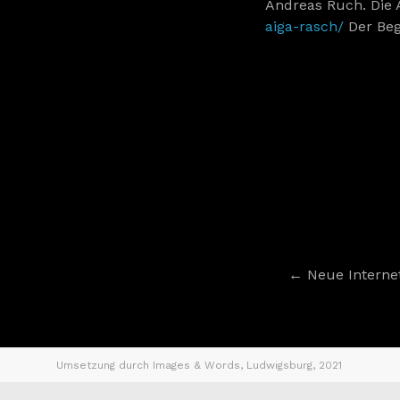
Andreas Ruch. Die
aiga-rasch/
Der Beg
←
Neue Interne
Umsetzung durch Images & Words, Ludwigsburg, 2021