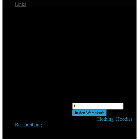
Links
Happy Ninja
$
35.00
Pellentesque habitant morbi
tristique senectus et netus et
malesuada fames ac turpis
egestas. Vestibulum tortor quam,
feugiat vitae, ultricies eget,
tempor sit amet, ante. Donec eu
libero sit amet quam egestas
semper. Aenean ultricies mi vitae
est. Mauris placerat eleifend leo.
Happy
Ninja
In den Warenkorb
Menge
Kategorien:
Clothing
,
Hoodies
Beschreibung
Beschreibung