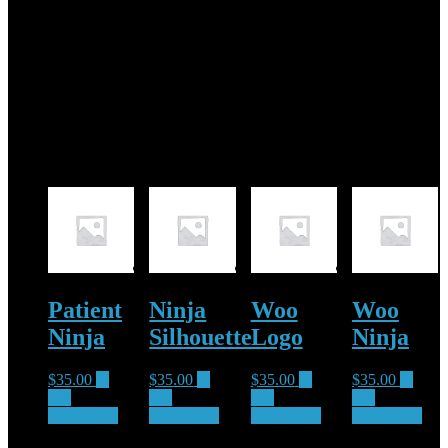
Pellentesque habitant morbi tristique senectus et netus et malesuada
fames ac turpis egestas. Vestibulum tortor quam, feugiat vitae,
ultricies eget, tempor sit amet, ante. Donec eu libero sit amet quam
egestas semper. Aenean ultricies mi vitae est. Mauris placerat
eleifend leo.
Ähnliche Produkte
Patient
Ninja
Woo
Woo
Ninja
Silhouette
Logo
Ninja
$
35.00
In
$
35.00
In
$
35.00
In
$
35.00
In
den
den
den
den
Warenkorb
Warenkorb
Warenkorb
Warenkorb