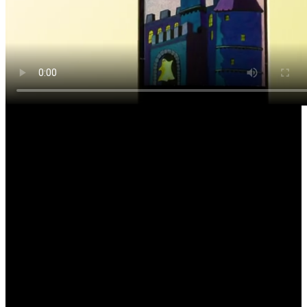
„Die drei ??? im Museum“, Mittelrhein Museum Koblenz,
ausgestrahlt in: SWR RP, Landesschau aktuell, 10.10.2016, Beitrag
von Brigitte Trapp, 2:42min