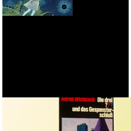
2013 WUNDERWELT – Illustrationen in Kinderbüchern
Kunstverein Ludwigsburg MIK
2015 Detektive, Agenten & Spione
Historisches Museum der Pfalz Speyer
2019 Heimspiel
Museum im Adler Benningen am Neckar
2022 Kinder-Krimis
Stadtmuseum Nürtingen
2024 Robinson Crusoe
Museum im Adler Benningen am Neckar
Videos zu Aiga Rasch Ausstellungen