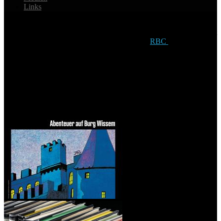
Links
Seit 2010 wird der künstlerische Nachlass von Aiga Rasch
kontinuierlich erschlossen. Ihre Arbeiten werden systematisch erfasst
und digitalisiert, ihre Bilder im Internet auf der
RBC
präsentiert und
die Originale in Museen und Galerien quer durch die Republik
ausgestellt. Während
Die drei ???
meist als Zugpferd dienen und als
Besuchermagnet agieren, wird durch die Nachlassverwaltung
bewusst Wert darauf gelegt, dass auch die Illustrationen anderer
Kinderbücher oder ihre Kunstgemälde ausgestellt werden.
Einzelausstellungen mit Aiga Rasch