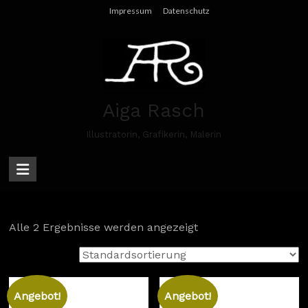
Skip
Impressum
Datenschutz
to
content
Aiga Rasch
Illustratorin, Grafikerin, Malerin
Alle 2 Ergebnisse werden angezeigt
Angebot!
Angebot!